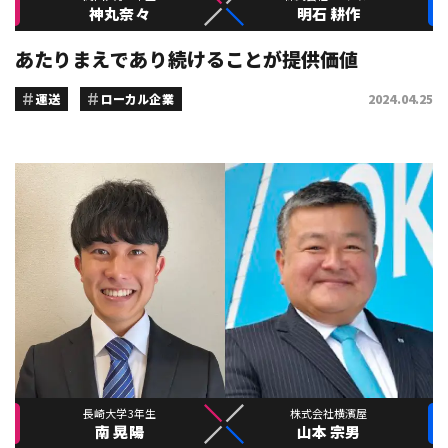
神丸奈々
明石 耕作
あたりまえであり続けることが提供価値
運送
ローカル企業
2024.04.25
長崎大学3年生
株式会社横濱屋
南 晃陽
山本 宗男