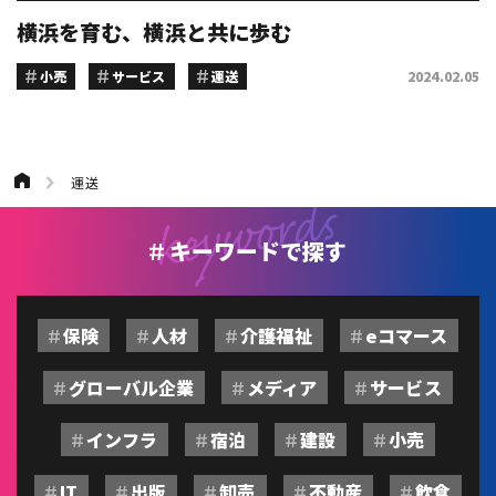
横浜を育む、横浜と共に歩む
小売
サービス
運送
2024.02.05
運送
キーワードで探す
保険
人材
介護福祉
eコマース
グローバル企業
メディア
サービス
インフラ
宿泊
建設
小売
IT
出版
卸売
不動産
飲食