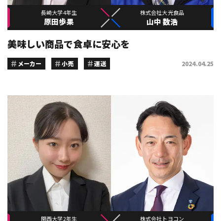
長崎大学4年生
株式会社大光食品
原田歩果
山中 数浩
美味しい商品で食卓に安心を
メーカー
小売
運送
2024.04.25
関西大学2年生
株式会社トヨコン